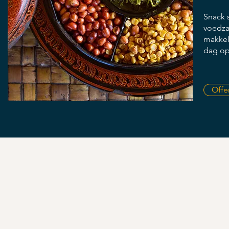
Snack 
voedza
makkel
dag op 
Offe