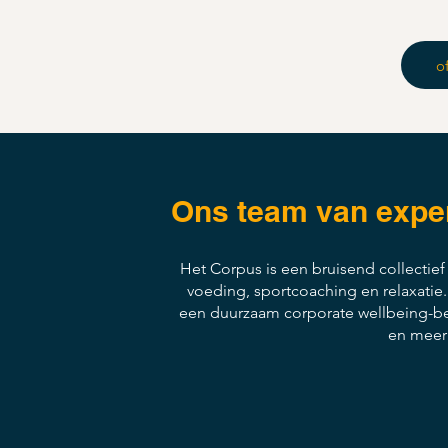
o
Ons team van expert
Het Corpus is een bruisend collectie
voeding, sportcoaching en relaxatie
een duurzaam corporate wellbeing-bel
en meer 