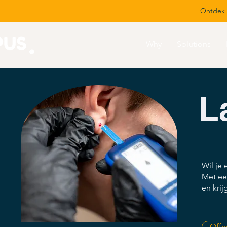
Ontdek 
Why
Solutions
L
Wil je 
Met ee
en kri
Offe