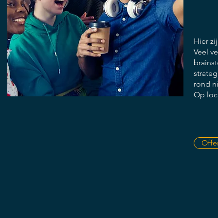
Hier zi
Veel ve
brains
strateg
rond n
Op loc
Offe