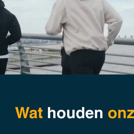
Wat
houden
on